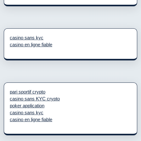
casino sans kyc
casino en ligne fiable
pari sportif crypto
casino sans KYC crypto
poker application
casino sans kyc
casino en ligne fiable