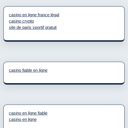
casino en ligne france légal
casino crypto
site de paris sportif gratuit
casino fiable en ligne
casino en ligne fiable
casino en ligne