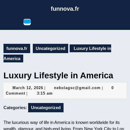
Skip
funnova.fr
to
content
Open
Skip
Button
to
content
funnova.fr
Uncategorized
Luxury Lifestyle in
America
Luxury Lifestyle in America
March
nekolagsc@gm
March 12, 2026
nekolagsc@gmail.com
0
|
|
12,
Comment
3:15 am
|
2026
Categories:
Uncategorized
The luxurious way of life in America is known worldwide for its
wealth, glamour, and high-end living. From New York City to Los