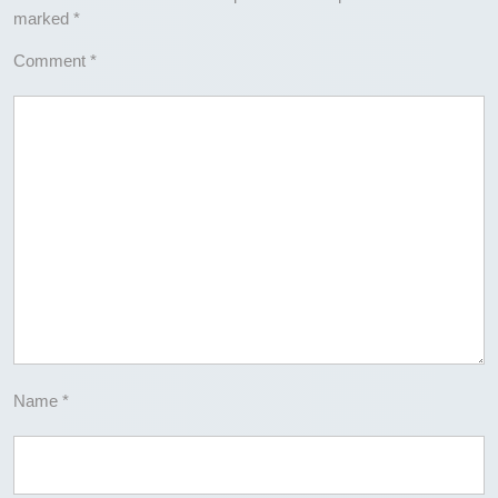
marked
*
Comment
*
Name
*